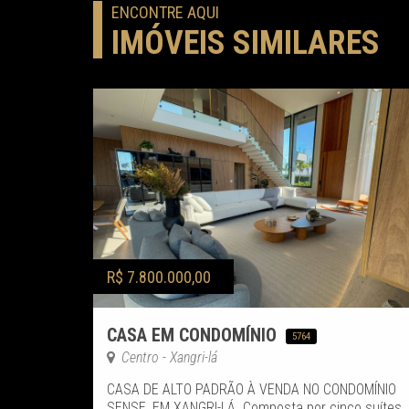
ENCONTRE AQUI
IMÓVEIS SIMILARES
R$ 7.800.000,00
CASA EM CONDOMÍNIO
5764
Centro - Xangri-lá
CASA DE ALTO PADRÃO À VENDA NO CONDOMÍNIO
SENSE, EM XANGRI-LÁ. Composta por cinco suítes