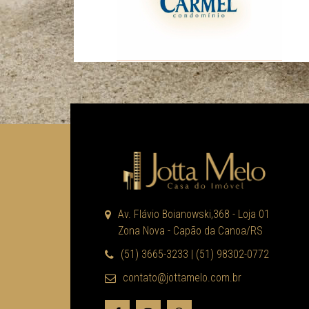
Av. Flávio Boianowski,368 - Loja 01
Zona Nova - Capão da Canoa/RS
(51) 3665-3233 | (51) 98302-0772
contato@jottamelo.com.br