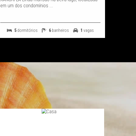
em um dos condomínios ...
5
dormitórios
6
banheiros
1
vagas