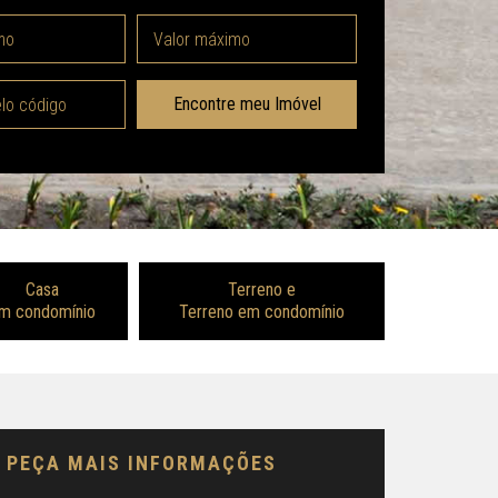
Encontre meu Imóvel
Casa
Terreno e
m condomínio
Terreno em condomínio
PEÇA MAIS INFORMAÇÕES