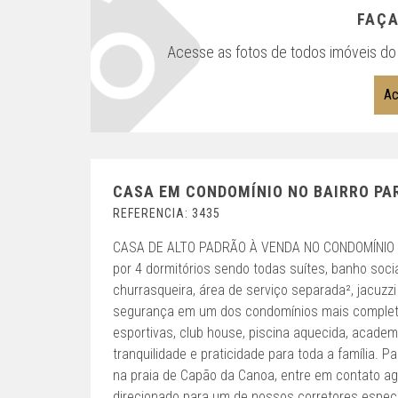
FAÇA
Acesse as fotos de todos imóveis do 
Ac
CASA EM CONDOMÍNIO NO BAIRRO PA
REFERENCIA: 3435
CASA DE ALTO PADRÃO À VENDA NO CONDOMÍNIO 
por 4 dormitórios sendo todas suítes, banho socia
churrasqueira, área de serviço separada², jacuzz
segurança em um dos condomínios mais completos
esportivas, club house, piscina aquecida, academ
tranquilidade e praticidade para toda a família. 
na praia de Capão da Canoa, entre em contato a
direcionado para um de nossos corretores especi