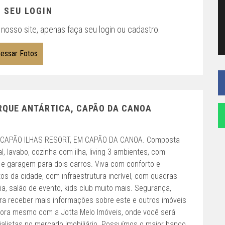
 SEU LOGIN
nosso site, apenas faça seu login ou cadastro.
essar Fotos
RQUE ANTÁRTICA, CAPÃO DA CANOA
CAPÃO ILHAS RESORT, EM CAPÃO DA CANOA. Composta
l, lavabo, cozinha com ilha, living 3 ambientes, com
i e garagem para dois carros. Viva com conforto e
 da cidade, com infraestrutura incrível, com quadras
ia, salão de evento, kids club muito mais. Segurança,
Para receber mais informações sobre este e outros imóveis
gora mesmo com a Jotta Melo Imóveis, onde você será
alistas no mercado imobiliário. Possuímos o maior banco