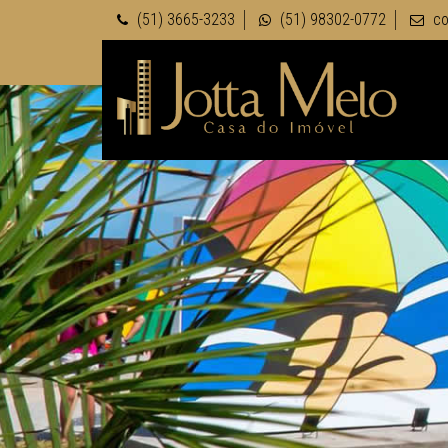
(51) 3665-3233
(51) 98302-0772
co