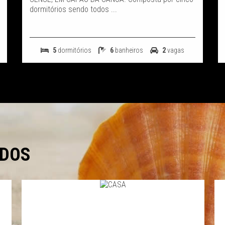
dormitórios sendo todos ...
5
dormitórios
6
banheiros
2
vagas
ADOS