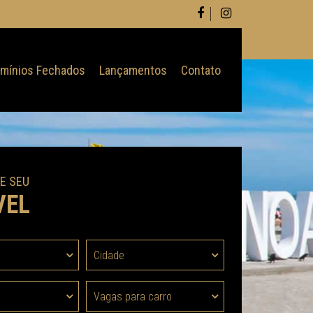
mínios Fechados
Lançamentos
Contato
E SEU
VEL
Cidade
Vagas para carro