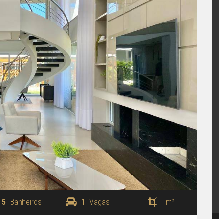
5
Banheiros
1
Vagas
m²