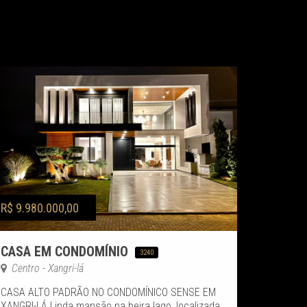
R$ 9.980.000,00
CASA EM CONDOMÍNIO
3240
Centro - Xangri-lá
CASA ALTO PADRÃO NO CONDOMÍNICO SENSE EM
XANGRI-LÁ Linda mansão na beira lago, localizada