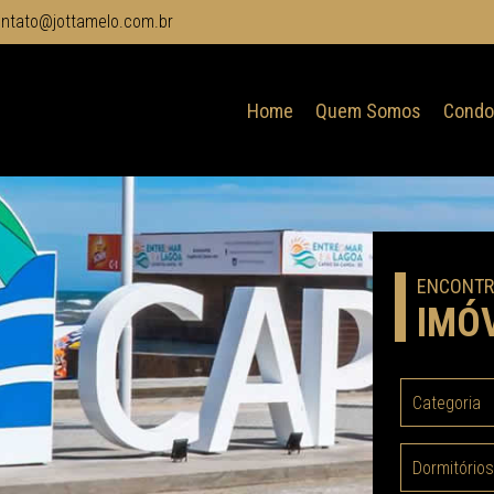
ntato@jottamelo.com.br
Home
Quem Somos
Condo
ENCONTR
IMÓ
Categoria
Dormitórios