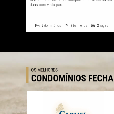
duas com vista para o ...
5
dormitórios
7
banheiros
2
vagas
OS MELHORES
CONDOMÍNIOS FECH