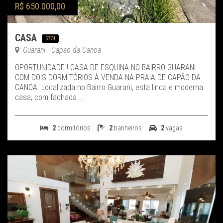
R$ 650.000,00
CASA
5774
Guarani - Capão da Canoa
OPORTUNIDADE ! CASA DE ESQUINA NO BAIRRO GUARANI
COM DOIS DORMITÓRIOS À VENDA NA PRAIA DE CAPÃO DA
CANOA. Localizada no Bairro Guarani, esta linda e moderna
casa, com fachada ...
2
dormitórios
2
banheiros
2
vagas