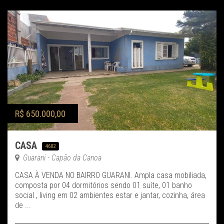
R$ 650.000,00
CASA
4602
Guarani - Capão da Canoa
CASA À VENDA NO BAIRRO GUARANI. Ampla casa mobiliada,
composta por 04 dormitórios sendo 01 suíte, 01 banho
social , living em 02 ambientes estar e jantar, cozinha, área
de ...