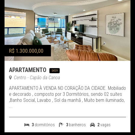
R$ 1.300.000,00
APARTAMENTO
5459
Centro - Capão da Canoa
APARTAMENTO À VENDA NO CORAÇÃO DA CIDADE. Mobiliado
e decorado , composto por 3 Dormitórios, sendo 02 suítes
,Banho Social, Lavabo , Sol da manhã , Muito bem iluminado,
...
3
dormitórios
3
banheiros
2
vagas