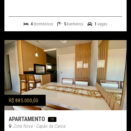
4
dormitórios
5
banheiros
1
vagas
R$ 885.000,00
APARTAMENTO
731
Zona Nova - Capão da Canoa