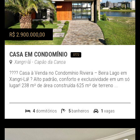
R$ 2.900.000,00
CASA EM CONDOMÍNIO
3772
Xangri-lá - Capão da Canoa
???? Casa à Venda no Condomínio Riviera – Beira Lago em
Xangri-Lá! ? Alto padrão, conforto e exclusividade em um só
lugar! 238 m² de área construída 625 m² de terreno ...
4
dormitórios
5
banheiros
1
vagas