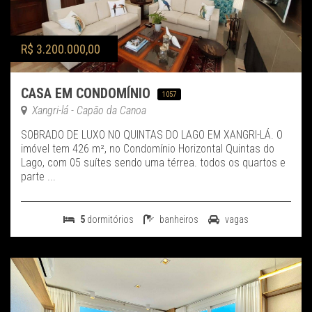
R$ 3.200.000,00
CASA EM CONDOMÍNIO
1057
Xangri-lá - Capão da Canoa
SOBRADO DE LUXO NO QUINTAS DO LAGO EM XANGRI-LÁ. O
imóvel tem 426 m², no Condomínio Horizontal Quintas do
Lago, com 05 suítes sendo uma térrea. todos os quartos e
parte ...
5
dormitórios
banheiros
vagas