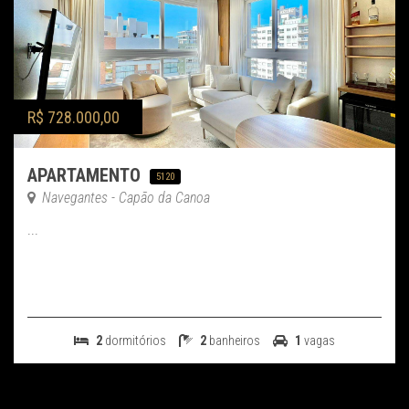
R$ 728.000,00
APARTAMENTO
5120
Navegantes - Capão da Canoa
...
2
dormitórios
2
banheiros
1
vagas