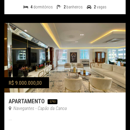
4
dormitórios
2
banheiros
2
vagas
R$ 9.000.000,00
APARTAMENTO
5793
Navegantes - Capão da Canoa
...