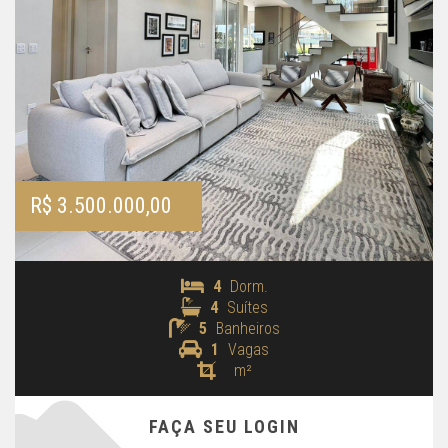
R$ 3.500.000,00
4
Dorm.
4
Suítes
5
Banheiros
1
Vagas
m²
FAÇA SEU LOGIN