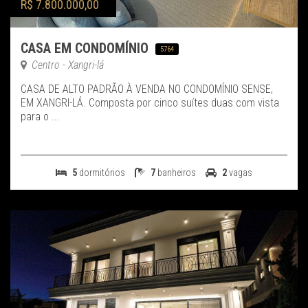
R$ 7.800.000,00
CASA EM CONDOMÍNIO
5764
Centro - Xangri-lá
CASA DE ALTO PADRÃO À VENDA NO CONDOMÍNIO SENSE,
EM XANGRI-LÁ. Composta por cinco suítes duas com vista
para o ...
5
dormitórios
7
banheiros
2
vagas