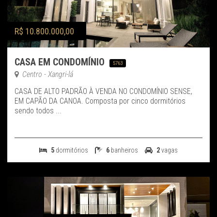
R$ 10.800.000,00
CASA EM CONDOMÍNIO
5763
Centro - Xangri-lá
CASA DE ALTO PADRÃO À VENDA NO CONDOMÍNIO SENSE,
EM CAPÃO DA CANOA. Composta por cinco dormitórios
sendo todos ...
5
dormitórios
6
banheiros
2
vagas