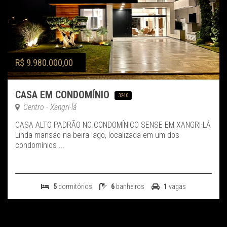
R$ 9.980.000,00
CASA EM CONDOMÍNIO
3240
Centro - Xangri-lá
CASA ALTO PADRÃO NO CONDOMÍNICO SENSE EM XANGRI-LÁ
Linda mansão na beira lago, localizada em um dos
condomínios ...
5
dormitórios
6
banheiros
1
vagas