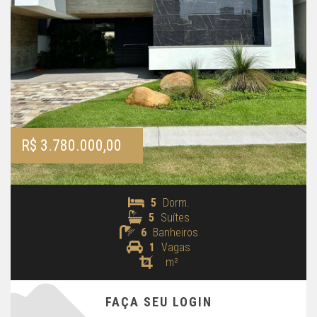
R$ 3.780.000,00
5
Dorm.
5
Suítes
6
Banheiros
1
Vagas
m²
FAÇA SEU LOGIN