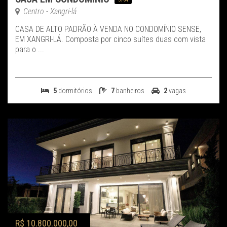
Centro - Xangri-lá
CASA DE ALTO PADRÃO À VENDA NO CONDOMÍNIO SENSE,
EM XANGRI-LÁ. Composta por cinco suítes duas com vista
para o ...
5
dormitórios
7
banheiros
2
vagas
R$ 10.800.000,00