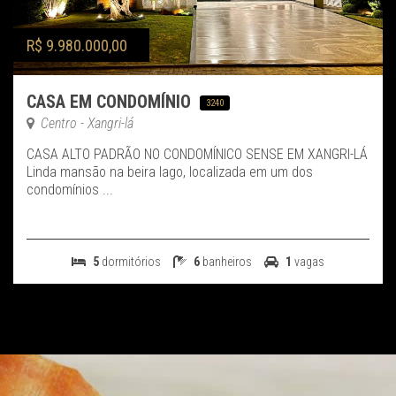
R$ 9.980.000,00
CASA EM CONDOMÍNIO
3240
Centro - Xangri-lá
CASA ALTO PADRÃO NO CONDOMÍNICO SENSE EM XANGRI-LÁ
Linda mansão na beira lago, localizada em um dos
condomínios ...
5
dormitórios
6
banheiros
1
vagas